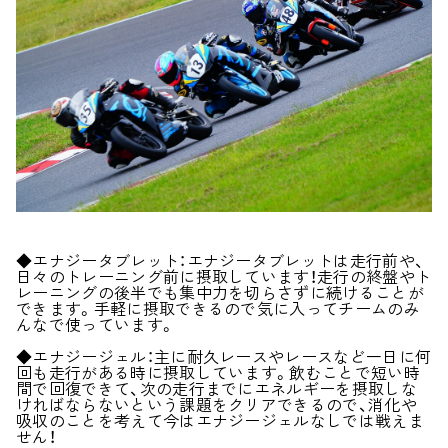
◆エナジータブレット：エナジータブレットは走行前や、
日々のトレーニング前に摂取しています！走行の終盤やト
レーニングの後半でも集中力を切らさずに続けることが
できます。手軽に摂取できるので気に入ってチームのみ
んなで使っています。
◆エナジージェル：主に耐久レースやレースなど一日に何
回も走行がある時に摂取しています。飲むことで短い時
間で回復できて、次の走行までにエネルギーを摂取しな
ければならないという課題をクリアできるので、消化や
吸収のことを考えて今はエナジージェルなしでは戦えま
せん！