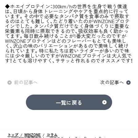
◆ホエイプロテイン：300km/hの世界を生身で戦う僕達
は、日頃から身体トレーニングやケアを重点的に行って
います。その中で必要なタンパク質を食事のみで摂取す
るのはとても難しく、たどり着いたのがWINZONEプロテ
インでした。タンパク質だけでなく身体づくりに重要な
栄養素も同時に摂取できるので、吸収効率も良く助かっ
てます。毎日飲み続けることが1番大変だったのですが
WINZONEプロテインはどのフレーバーもとても美味し
く、沢山の味のバリエーションがあるので美味しく続け
られています。特に私たちは若いライダーが多いので味
には少々厳しいのですがWINZONEプロテインは大人気で
す！とても溶けやすく、ササッと作れるのでオススメです！
前の記事へ
次の記事へ
一覧に戻る
トップ
WINZONE
コラム