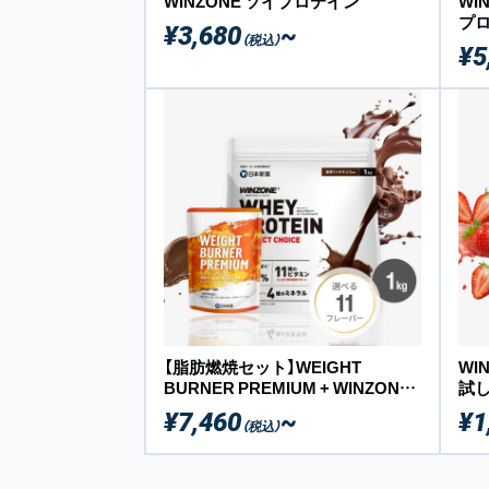
WINZONE ソイプロテイン
WI
プロ
¥3,680
~
（税込）
袋（
¥5
【脂肪燃焼セット】WEIGHT
WI
BURNER PREMIUM + WINZONE
試
プロテイン
¥7,460
~
¥1
（税込）