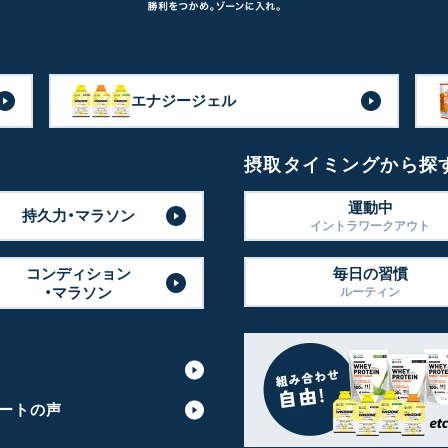
エナジージェル
摂取タイミングから探
運動中
持久力・マラソン
イントラワークアウト
コンディション
毎日の習慣
・マラソン
ルーティン
ートの声