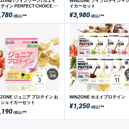
NZONE（ウィンゾーン）ホエイ
WINZONE ソイプロテイン＋
テイン PERFECT CHOICE 1
イカーセット
1kg）シェイカーセット
,780
~
¥3,980
~
（税込）
（税込）
NZONE ジュニア プロテイン お
WINZONE ホエイプロテイン
しシェイカーセット
¥1,250
~
（税込）
,190
~
（税込）