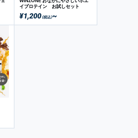
シェ
WINZONE おなかにやさしいホエ
イプロテイン お試しセット
¥1,200
~
（税込）