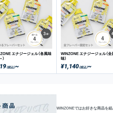
NZONE エナジージェル（各風味
WINZONE エナジージェル（全
～）
味）
19
~
¥1,140
~
（税込）
（税込）
WINZONEではお好きな商品