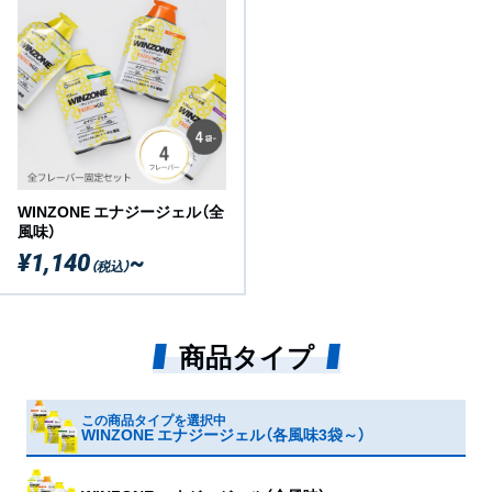
製品により多少の色や外観の違いがありますが、品質には
問題ございません。
18歳未満はご使用をお控えください。
WINZONE エナジージェル（全
風味）
¥1,140
~
（税込）
商品タイプ
この商品タイプを選択中
WINZONE エナジージェル（各風味3袋～）