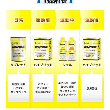
商品特長
は
ダクトとなり、挑戦者の
野
『夢』を『目標』に変える 手
そ
助けをしたいというその想い
、
と信念を込めて 開発されたの
吹
が「WINZONE」です。 “WIN
ZONE”は挑戦者の 「WIN（勝

利）」をサポートし、自分の
し
力を、「限界を超える パフォ
ケ
ーマンスZONE(ゾーン)」 を
時
引き出す。製薬会社として自
1
信を持って提供するスポーツ
ブ
サプリメントです。 ▼サプラ
イアイテム/「WINZONE」エ
ナジージェル」 今回は「WIN
て
ZONE」シリーズの中から練
頃
習中や試合の合間でも手軽に
ー
エネルギー補給ができる「エ
9
ナジージェル」のご紹介で
0
す。 僕は練習時のアップ終了
子
後に飲むようにしており、本
k
格的なスクリメージ時の際に
エネルギーが落ちないように
a
して飲んでます。 味も4種類
n
展開されており、その日の気