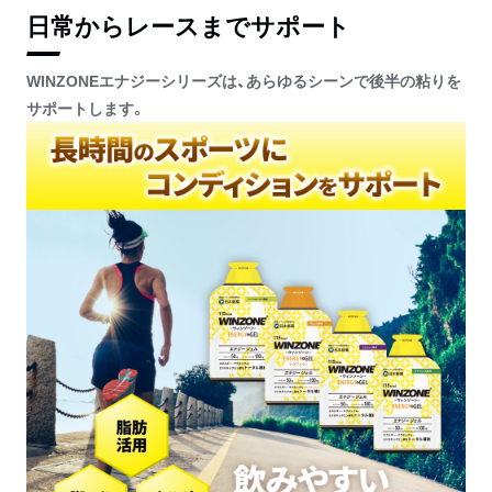
ス
分に合わせて味を変えて飲む
日常からレースまでサポート
 #
こともできますし「オレンジ
sh
味」にはカフェインもプラス
l
されているのでさらに気合い
WINZONEエナジーシリーズは、あらゆるシーンで後半の粘りを
u
を入れたいトレーニング前な
サポートします。
ス
どに摂取しております。また
レ
エネルギー補給としてバナナ
n
1.5本分（115kcal）なので最
適かと！ 飲んだ感想としては
a
シンプルに美味しく手軽にエ
ネルギー補給ができるので練
習前後にピッタリ！ 持ち運び
も楽ちんなので試合の遠征時
や連戦が続くタフな試合時に
は欠かせないアイテムとして
重宝してます！ ▼公式サイト
もしくはamazon等でも購入
可能ですのでぜひアスリート
の方々、チェックしてみてく
ださい🏀🔥 #winzone #日本
新薬 #エナジージェル #win
#zone #勝利をつかめ #ゾー
ンに入れ #pr #アスリートサ