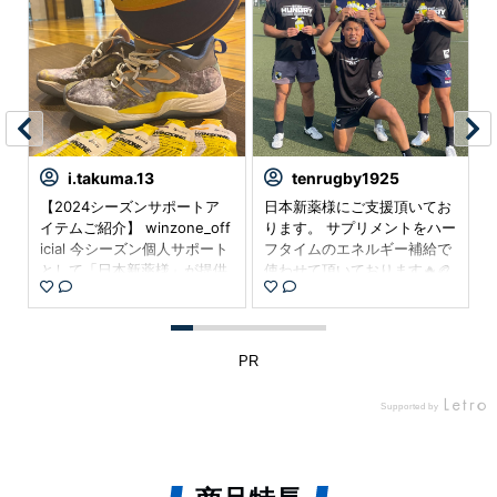
i.takuma.13
tenrugby1925
ス
【2024シーズンサポートア
日本新薬様にご支援頂いてお
で
イテムご紹介】 winzone_off
ります。 サプリメントをハー
o
、
icial 今シーズン個人サポート
フタイムのエネルギー補給で
と
として「日本新薬様」が提供
使わせて頂いております🔥🏉
している「WINZONE」シリ
少量でエネルギーが摂れるの
ピ
ーズのサポートを頂ける事に
で、時間が短いハーフタイム
なりました。このご縁に感謝
に最適です。味も沢山あるの
コ
し今シーズン突き進みたいと
で、選手が毎回喜んでおりま
PR
の
思います！ ▼「WINZONE」
す！ 日本新薬様ありがとうご

とは 創業100年以上歴史のあ
ざいます。 winzone_sports
Supported by
る日本新薬様が手がけるサプ
#WIZONE#ウィゾーン#日本
サ
リメントブランドです。 本気
新薬 #エナジージェル#天理
す
で挑戦する人を支えたいとい
大学ラグビー部
る
う想いから立ち上がったプロ