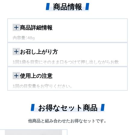
商品情報
商品詳細情報
内容量：40g
お召し上がり方
パイナップル風味
1回1袋を目安にそのまま口をつけて押し出しながらお飲
みください。
マスカット風味
使用上の注意
1回の目安量をお守りください。
オレンジ風味
原材料名をご確認の上、食物アレルギーのある方は、お召
し上がりにならないでください。また、体質や体調により
シークワーサー風味
お得なセット商品
まれに合わない場合があります。その場合はご使用を中止
してください。
他商品と組み合わせたお得なセットです。
薬を服用・通院中の方は医師にご相談ください。
妊娠・授乳中の方、お子様はご使用をお控えください。