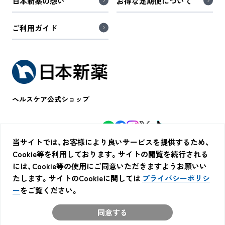
日本新薬の想い
お得な定期便について
ご利用ガイド
ヘルスケア公式ショップ
WINZONE公式SNS
極セレクト公式SNS
当サイトでは、お客様により良いサービスを提供するため、
Cookie等を利用しております。サイトの閲覧を続行される
には、Cookie等の使用にご同意いただきますようお願いい
会社概要
特定商取引法に基づく表示
会員規約
たします。サイトのCookieに関しては
プライバシーポリシ
プライバシーポリシー
ー
をご覧ください。
©2024 NIPPON SHINYAKU CO.,LTD.
同意する