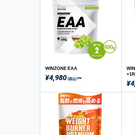
WINZONE EAA
WI
+1R
¥4,980
~
（税込）
¥4