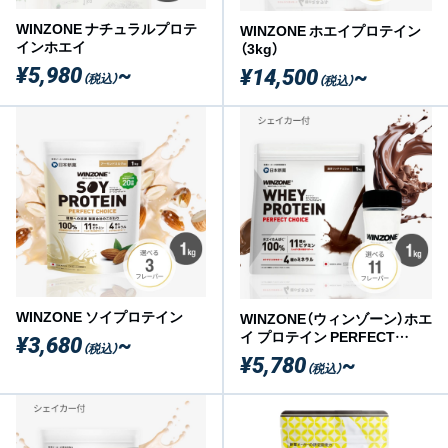
WINZONE ナチュラルプロテ
WINZONE ホエイプロテイン
インホエイ
（3kg）
¥5,980
~
¥14,500
~
（税込）
（税込）
WINZONE ソイプロテイン
WINZONE（ウィンゾーン）ホエ
イ プロテイン PERFECT
¥3,680
~
（税込）
CHOICE 1袋（1kg）シェイカー
¥5,780
~
（税込）
セット