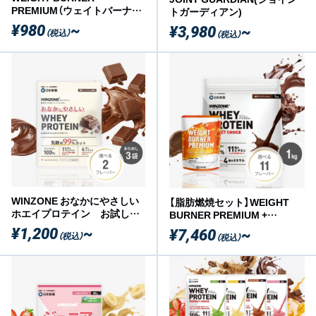
PREMIUM（ウェイトバーナー
トガーディアン)
プレミアム）
¥980
~
¥3,980
~
（税込）
（税込）
WINZONE おなかにやさしい
【脂肪燃焼セット】WEIGHT
ホエイプロテイン お試しセ
BURNER PREMIUM +
ット
WINZONEプロテイン
¥1,200
~
¥7,460
~
（税込）
（税込）