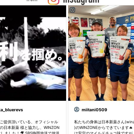
ka_bluerevs
miitani0509
ご提供頂いている、オフィシャル
私たちの身体は日本新薬さん(winzone
の日本新薬 様と協力し、WINZON
)のWINZONEからできています
しました！🎥 SBS静岡放送で放送
は安定のマイルドチョコ味ですが