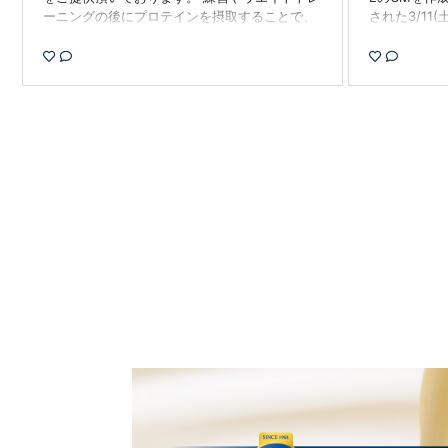
ーニングの後にプロテインを摂取することで、
された3/11
筋肉の回復促進や筋肉量アップを図っていま
イ戦中継の際
す。 川村 心馬選手からのコメント 好きな味
様々なプロモ
は、爽快サワーパインです。 さっぱりしてい
ものと思いま
て、飽きることなく飲んでいます！ #winzone
頂きありがと
#meijirugby #明治大学ラグビー部 #奪還
ズ #REVUP
ラグビー #ラ
hizuoka #ru
新薬 #WINZ