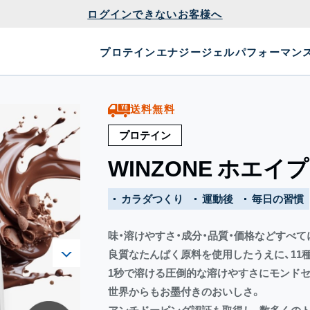
ログインできないお客様へ
プロテイン
エナジージェル
パフォーマン
送料無料
プロテイン
WINZONE ホエイ
カラダつくり
運動後
毎日の習慣
味・溶けやすさ・成分・品質・価格などすべ
良質なたんぱく原料を使用したうえに、11
1秒で溶ける圧倒的な溶けやすさにモンド
世界からもお墨付きのおいしさ。