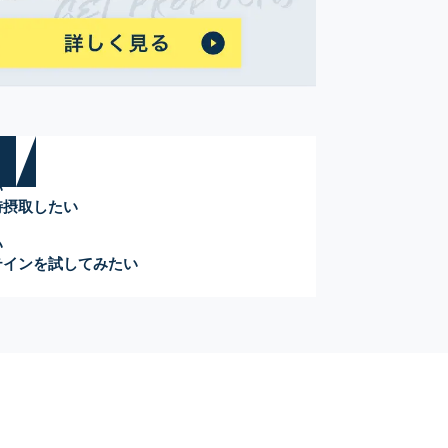
い
時摂取したい
い
テインを試してみたい