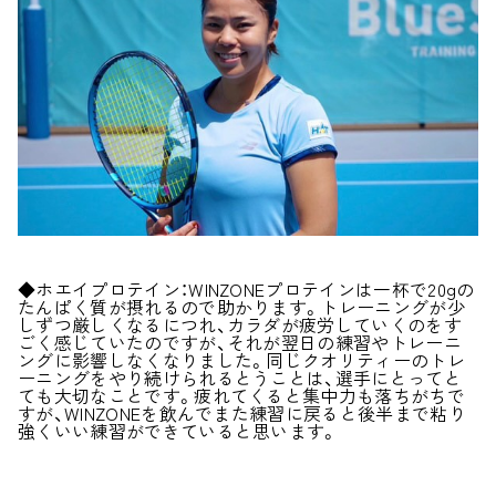
◆ホエイプロテイン：WINZONEプロテインは一杯で20gの
たんぱく質が摂れるので助かります。トレーニングが少
しずつ厳しくなるにつれ、カラダが疲労していくのをす
ごく感じていたのですが、それが翌日の練習やトレーニ
ングに影響しなくなりました。同じクオリティーのトレ
ーニングをやり続けられるとうことは、選手にとってと
ても大切なことです。疲れてくると集中力も落ちがちで
すが、WINZONEを飲んでまた練習に戻ると後半まで粘り
強くいい練習ができていると思います。