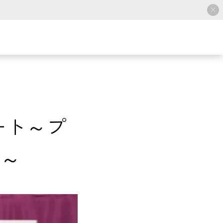
ート～プ
手～